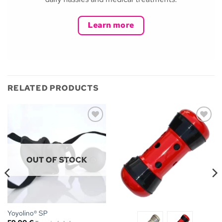
Learn more
RELATED PRODUCTS
Ajouter
Ajouter
à la liste
à la liste
de
de
souhaits
souhaits
OUT OF STOCK
Yoyolino® SP