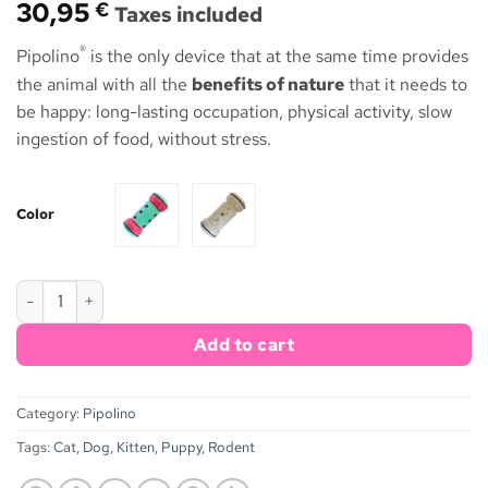
30,95
€
Taxes included
®
Pipolino
is the only device that at the same time provides
the animal with all the
benefits of nature
that it needs to
be happy: long-lasting occupation, physical activity, slow
ingestion of food, without stress.
Color
Pipolino® S+ quantity
Add to cart
Category:
Pipolino
Tags:
Cat
,
Dog
,
Kitten
,
Puppy
,
Rodent