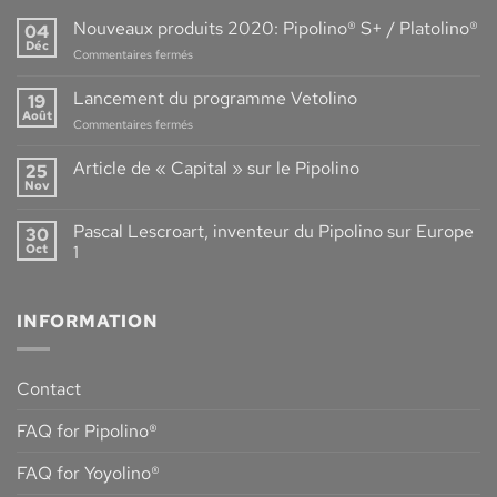
Nouveaux produits 2020: Pipolino® S+ / Platolino®
04
Déc
sur
Commentaires fermés
Nouveaux
produits
Lancement du programme Vetolino
19
2020:
Août
sur
Commentaires fermés
Pipolino®
Lancement
S+
du
Article de « Capital » sur le Pipolino
/
25
programme
Nov
Platolino®
Aucun
Vetolino
commentaire
sur
Pascal Lescroart, inventeur du Pipolino sur Europe
30
Article
de
Oct
1
« Capital »
Aucun
sur
commentaire
le
sur
Pipolino
INFORMATION
Pascal
Lescroart,
inventeur
du
Pipolino
Contact
sur
Europe
1
FAQ for Pipolino®
FAQ for Yoyolino®