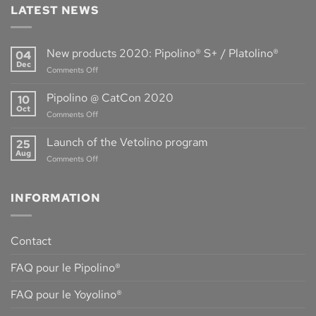
LATEST NEWS
New products 2020: Pipolino® S+ / Platolino®
04
Dec
on
Comments Off
New
products
Pipolino @ CatCon 2020
10
2020:
Oct
on
Comments Off
Pipolino®
Pipolino
S+
@
Launch of the Vetolino program
/
25
CatCon
Aug
Platolino®
on
Comments Off
2020
Launch
of
the
INFORMATION
Vetolino
program
Contact
FAQ pour le Pipolino®
FAQ pour le Yoyolino®