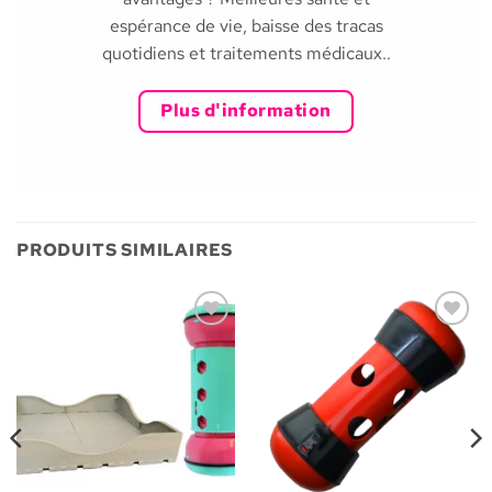
espérance de vie, baisse des tracas
quotidiens et traitements médicaux..
Plus d'information
PRODUITS SIMILAIRES
Ajouter
Ajouter
à la liste
à la liste
de
de
souhaits
souhaits