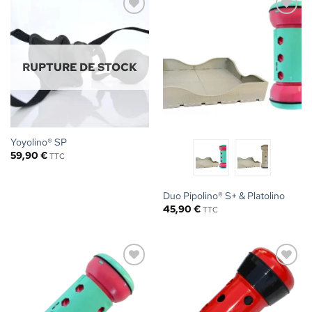
Ajouter
Ajouter
à la liste
à la liste
de
de
souhaits
souhaits
RUPTURE DE STOCK
Yoyolino® SP
59,90
€
TTC
Duo Pipolino® S+ & Platolino
45,90
€
TTC
Ajouter
Ajouter
à la liste
à la liste
de
de
souhaits
souhaits