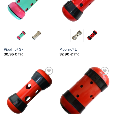
Pipolino® S+
Pipolino® L
30,95
€
32,90
€
TTC
TTC
Ajouter
Ajouter
à la liste
à la liste
de
de
souhaits
souhaits