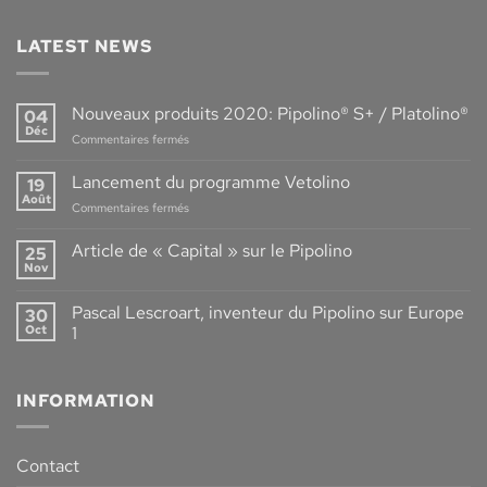
LATEST NEWS
Nouveaux produits 2020: Pipolino® S+ / Platolino®
04
Déc
sur
Commentaires fermés
Nouveaux
produits
Lancement du programme Vetolino
19
2020:
Août
sur
Commentaires fermés
Pipolino®
Lancement
S+
du
Article de « Capital » sur le Pipolino
/
25
programme
Nov
Platolino®
Aucun
Vetolino
commentaire
sur
Pascal Lescroart, inventeur du Pipolino sur Europe
30
Article
de
Oct
1
« Capital »
Aucun
sur
commentaire
le
sur
Pipolino
INFORMATION
Pascal
Lescroart,
inventeur
du
Pipolino
Contact
sur
Europe