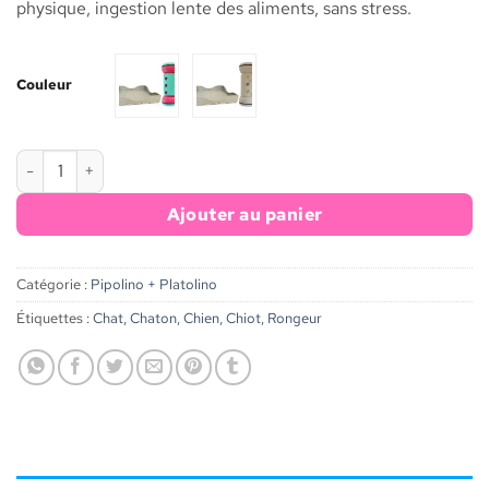
physique, ingestion lente des aliments, sans stress.
Couleur
quantité de Duo Pipolino® S+ & Platolino
Ajouter au panier
Catégorie :
Pipolino + Platolino
Étiquettes :
Chat
,
Chaton
,
Chien
,
Chiot
,
Rongeur