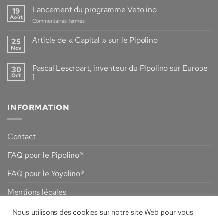
produits
Lancement du programme Vetolino
19
2020:
Août
sur
Commentaires fermés
Pipolino®
Lancement
S+
du
Article de « Capital » sur le Pipolino
/
25
programme
Nov
Platolino®
Aucun
Vetolino
commentaire
sur
Pascal Lescroart, inventeur du Pipolino sur Europe
30
Article
de
Oct
1
« Capital »
Aucun
sur
commentaire
le
sur
Pipolino
INFORMATION
Pascal
Lescroart,
inventeur
du
Pipolino
Contact
sur
Europe
1
FAQ pour le Pipolino®
FAQ pour le Yoyolino®
Mentions légales
Conditions générales de vente
Nous utilisons des cookies sur notre site Web pour vous