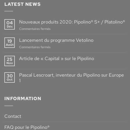
LATEST NEWS
Nouveaux produits 2020: Pipolino® S+ / Platolino®
04
Déc
sur
Commentaires fermés
Nouveaux
produits
Lancement du programme Vetolino
19
2020:
Août
sur
Commentaires fermés
Pipolino®
Lancement
S+
du
Article de « Capital » sur le Pipolino
/
25
programme
Nov
Platolino®
Aucun
Vetolino
commentaire
sur
Pascal Lescroart, inventeur du Pipolino sur Europe
30
Article
de
Oct
1
« Capital »
Aucun
sur
commentaire
le
sur
Pipolino
INFORMATION
Pascal
Lescroart,
inventeur
du
Pipolino
Contact
sur
Europe
1
FAQ pour le Pipolino®