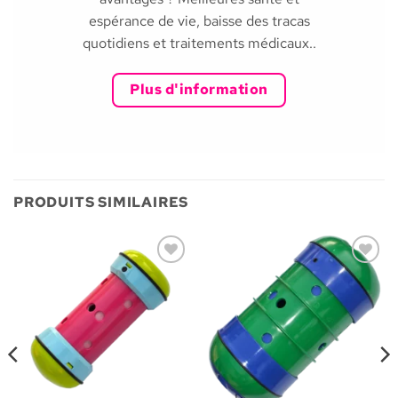
espérance de vie, baisse des tracas
quotidiens et traitements médicaux..
Plus d'information
PRODUITS SIMILAIRES
Ajouter
Ajouter
à la liste
à la liste
de
de
souhaits
souhaits